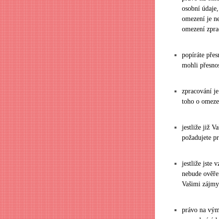
osobní údaje,
omezení je n
omezení zprac
popíráte pře
mohli přesno
zpracování je
toho o omezen
jestliže již 
požadujete p
jestliže jste
nebude ověře
Vašimi zájmy
právo na vým