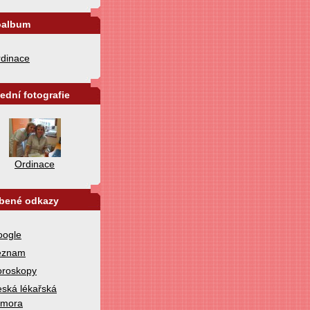
oalbum
dinace
ední fotografie
Ordinace
íbené odkazy
oogle
eznam
oroskopy
ská lékařská
omora