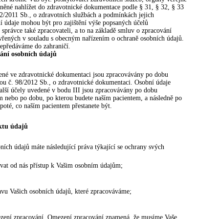
něné nahlížet do zdravotnické dokumentace podle § 31, § 32, § 33
2/2011 Sb., o zdravotních službách a podmínkách jejich
í údaje mohou být pro zajištění výše popsaných účelů
správce také zpracovateli, a to na základě smluv o zpracování
vřených v souladu s obecným nařízením o ochraně osobních údajů.
nepředáváme do zahraničí.
ní osobních údajů
ené ve zdravotnické dokumentaci jsou zpracovávány po dobu
ou č. 98/2012 Sb., o zdravotnické dokumentaci. Osobní údaje
alší účely uvedené v bodu III jsou zpracovávány po dobu
 nebo po dobu, po kterou budete naším pacientem, a následně po
poté, co naším pacientem přestanete být.
ktu údajů
ních údajů máte následující práva týkající se ochrany svých
vat od nás přístup k Vašim osobním údajům;
avu Vašich osobních údajů, které zpracováváme;
zení zpracování. Omezení zpracování znamená, že musíme Vaše