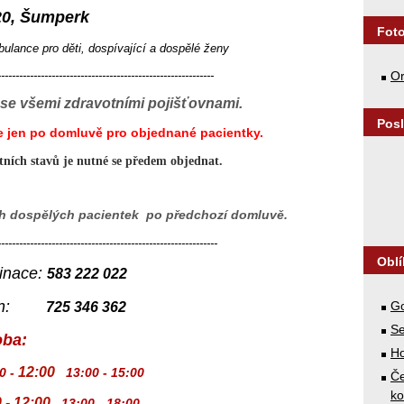
 20, Šumperk
Fot
ulance pro děti, dospívající a dospělé ženy
------------------------------------------------------------
Or
se všemi zdravotními pojišťovnami.
Posl
e jen po domluvě pro objednané pacientky.
tních stavů je nutné se předem objednat.
ch dospělých pacientek po předchozí domluvě.
-------------------------------------------------------------
Obl
inace:
583 222 022
n:
G
725 346 362
S
oba:
H
12:00
0 -
13:00 - 15:00
Če
k
 12:00
13:00 - 18:00