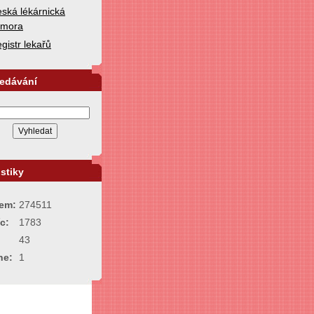
ská lékárnická
omora
gistr lekařů
ledávání
istiky
em:
274511
c:
1783
43
ne:
1