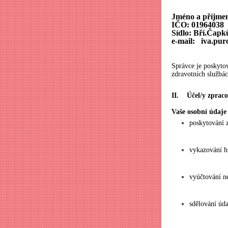
Jméno a příjmen
IČO: 01964038
Sídlo: Bří.Čapk
e-mail: iva.pu
Správce je poskyto
zdravotních službá
II. Účel/y zpraco
Vaše osobní údaje
poskytování 
vykazování h
vyúčtování n
sdělování úd