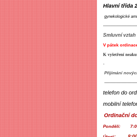
Hlavní třída
gynekologické amb
---------------------------
Smluvní vztah 
V pátek ordinac
K vyšetření neaku
-
Přijímání nový
--------------------------
telefon do ord
mobilní telefo
Ordinační d
Pondělí: 7:0
: 8:00 -
Úterý