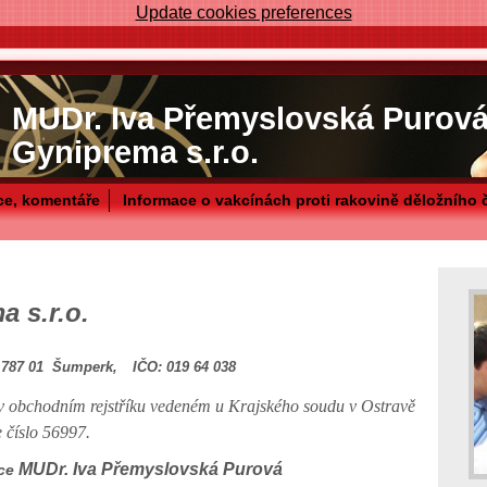
Update cookies preferences
MUDr. Iva Přemyslovská Purová
Gyniprema s.r.o.
ce, komentáře
Informace o vakcínách proti rakovině děložního 
a s.r.o.
, 787 01 Šumperk,
IČO: 019 64 038
v obchodním rejstříku vedeném u Krajského soudu v Ostravě
e číslo 56997.
MUDr. Iva Přemyslovská Purová
pce