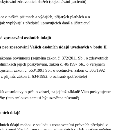
oskytování zdravotních služeb (objednávání pacientů)
ce o našich příjmech a výdajích, přijatých platbách a o
jak vyplývají z předpisů upravujících daně a účetnictví
d zpracování osobních údajů
pro zpracování Vašich osobních údajů uvedených v bodu II.
zákonné povinnosti (zejména zákon č. 372/2011 Sb., o zdravotních
odmínkách jejich poskytování, zákon č. 48/1997 Sb., o veřejném
jištění, zákon č. 563/1991 Sb., o účetnictví, zákon č. 586/1992
 z příjmů, zákon č. 634/1992, o ochraně spotřebitele)
zků ze smlouvy o péči o zdraví, na jejímž základě Vám poskytujeme
užby (tato smlouva nemusí být uzavřena písemně)
bních údajů
obních údajů mohou v souladu s ustanoveními právních předpisů v
ech kromě Vás být: poskytovatel zdravotních služeb, orgány veřejné