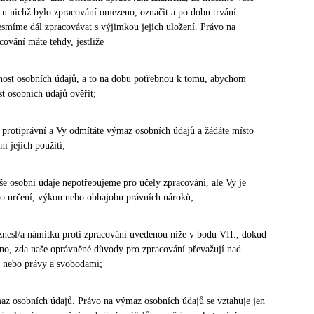
 u nichž bylo zpracování omezeno, označit a po dobu trvání
esmíme dál zpracovávat s výjimkou jejich uložení. Právo na
ování máte tehdy, jestliže
snost osobních údajů, a to na dobu potřebnou k tomu, abychom
st osobních údajů ověřit;
 protiprávní a Vy odmítáte výmaz osobních údajů a žádáte místo
í jejich použití;
Vaše osobní údaje nepotřebujeme pro účely zpracování, ale Vy je
ro určení, výkon nebo obhajobu právních nároků;
 vznesl/a námitku proti zpracování uvedenou níže v bodu VII., dokud
no, zda naše oprávněné důvody pro zpracování převažují nad
 nebo právy a svobodami;
az osobních údajů. Právo na výmaz osobních údajů se vztahuje jen