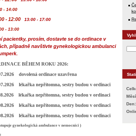
Če
- 14:00
k
00 - 12:00
Re
13:00 - 17
:00
00 - 13:00
Vyh
 pacientky, prosím, dostavte se do ordinace v
ách, případně navštivte gynekologickou ambulanci
umperk.
DINACE BĚHEM ROKU 2026:
07.2026
dovolená ordinace uzavřena
Stat
.07.2026 lékařka nepřítomna, sestry budou v ordinaci
Celk
.08.2026 lékařka nepřítomna, sestry budou v ordinaci
Měsí
Den:
.08.2026 lékařka nepřítomna, sestry budou v ordinaci
Onli
.08.2026 lékařka nepřítomna, sestry budou v ordinaci
astupuje gynekologická ambulance v nemocnici
)
: