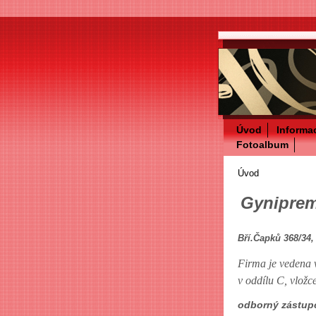
Úvod
Informa
Fotoalbum
Úvod
Gyniprem
Bří.Čapků 368/34
Firma je vedena 
v oddílu C, vložc
odborný zástu