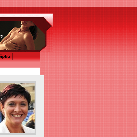
,
čípku