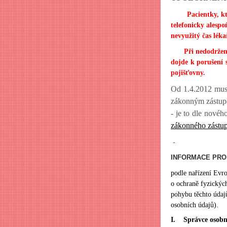
Pacientky, které
telefonicky alesp
nevyužitý čas léka
Při nedodržení p
dojde k porušení s
pojišťovny.
Od 1.4.2012 musí 
zákonným zástupc
- je to dle nové
zákonného zástu
-
INFORMACE PRO
podle nařízení Evr
o ochraně fyzickýc
pohybu těchto údaj
osobních údajů).
I. Správce osobn