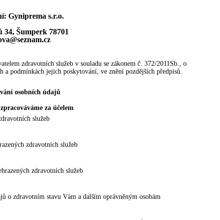
í: Gyniprema s.r.o.
ů 34, Šumperk 78701
rova@seznam.cz
vatelem zdravotních služeb v souladu se zákonem č. 372/2011Sb., o
ch a podmínkách jejich poskytování, ve znění pozdějších předpisů.
vání osobních údajů
 zpracováváme za účelem
zdravotních služeb
razených zdravotních služeb
ehrazených zdravotních služeb
ajů o zdravotním stavu Vám a dalším oprávněným osobám