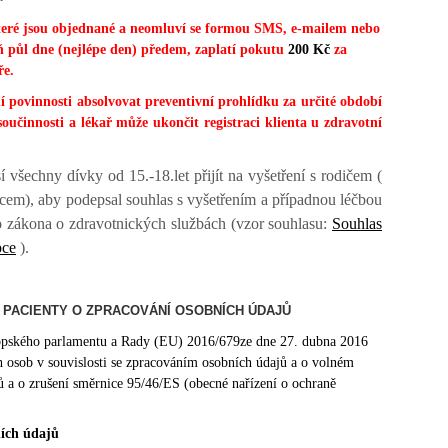
 jsou objednané a neomluví se formou SMS, e-mailem nebo
oň půl dne (nejlépe den) předem, zaplatí pokutu
200 Kč
za
ře.
ovinnosti absolvovat preventivní prohlídku za určité období
oučinnosti a lékař může ukončit registraci klienta u zdravotní
všechny dívky od 15.-18.let přijít na vyšetření s rodičem (
em), aby podepsal souhlas s vyšetřením a případnou léčbou
ho zákona o zdravotnických službách (vzor souhlasu:
Souhlas
pce
).
 PACIENTY O ZPRACOVÁNÍ OSOBNÍCH ÚDAJŮ
opského parlamentu a Rady (EU) 2016/679ze dne 27. dubna 2016
h osob v souvislosti se zpracováním osobních údajů a o volném
ů a o zrušení směrnice 95/46/ES (obecné nařízení o ochraně
ích údajů